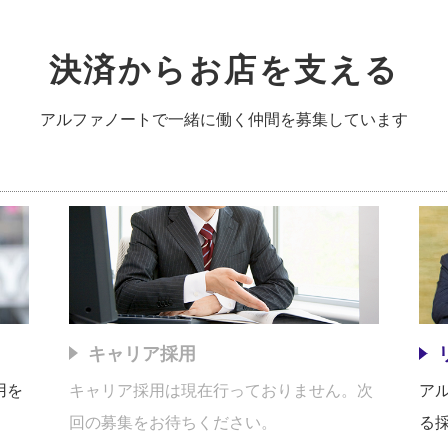
決済からお店を支える
アルファノートで一緒に働く仲間を
募集しています
キャリア採用
キャリア採用は現在行っておりません。次
ア
用を
回の募集をお待ちください。
る