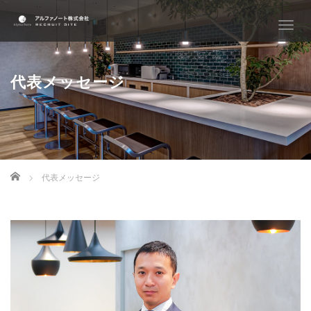
T
o
g
g
代表メッセージ
l
e
n
a
v
i
g
Home
代表メッセージ
a
t
i
o
n